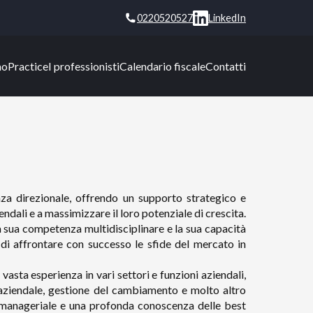
0220520527
LinkedIn
mo
Practice
I professionisti
Calendario fiscale
Contatti
nza direzionale, offrendo un supporto strategico e
iendali e a massimizzare il loro potenziale di crescita.
la sua competenza multidisciplinare e la sua capacità
i di affrontare con successo le sfide del mercato in
vasta esperienza in vari settori e funzioni aziendali,
a aziendale, gestione del cambiamento e molto altro
manageriale e una profonda conoscenza delle best