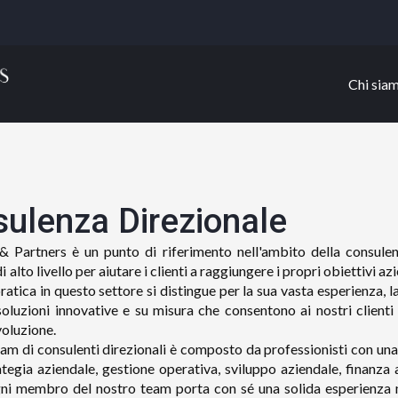
Chi sia
ulenza Direzionale
& Partners è un punto di riferimento nell'ambito della consule
i alto livello per aiutare i clienti a raggiungere i propri obiettivi az
ratica in questo settore si distingue per la sua vasta esperienza, 
 soluzioni innovative e su misura che consentono ai nostri client
voluzione.
eam di consulenti direzionali è composto da professionisti con una 
rategia aziendale, gestione operativa, sviluppo aziendale, finanz
ni membro del nostro team porta con sé una solida esperienza 