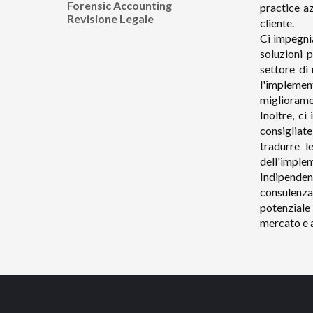
Forensic Accounting
practice a
Revisione Legale
cliente.
Ci impegnia
soluzioni 
settore di
l'implement
miglioramen
Inoltre, ci
consigliat
tradurre l
dell'imple
Indipenden
consulenza 
potenziale 
mercato e a