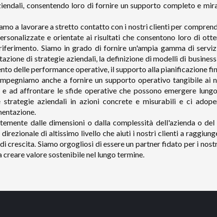
ziendali, consentendo loro di fornire un supporto completo e mira
mo a lavorare a stretto contatto con i nostri clienti per comprend
personalizzate e orientate ai risultati che consentono loro di ot
 riferimento. Siamo in grado di fornire un'ampia gamma di serviz
azione di strategie aziendali, la definizione di modelli di business 
to delle performance operative, il supporto alla pianificazione fin
 impegniamo anche a fornire un supporto operativo tangibile ai no
e e ad affrontare le sfide operative che possono emergere lungo
e strategie aziendali in azioni concrete e misurabili e ci adope
mentazione.
temente dalle dimensioni o dalla complessità dell'azienda o del 
direzionale di altissimo livello che aiuti i nostri clienti a raggiung
di crescita. Siamo orgogliosi di essere un partner fidato per i nostri
 creare valore sostenibile nel lungo termine.