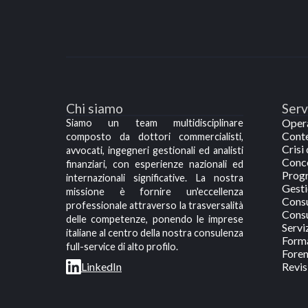
Chi siamo
Serv
Opera
Siamo un team multidisciplinare
Conte
composto da dottori commercialisti,
Crisi
avvocati, ingegneri gestionali ed analisti
Conco
finanziari, con esperienze nazionali ed
Progr
internazionali significative. La nostra
Gesti
missione è fornire un'eccellenza
Consu
professionale attraverso la trasversalità
Consu
delle competenze, ponendo le imprese
Servi
italiane al centro della nostra consulenza
Forma
full-service di alto profilo.
Foren
Revis
LinkedIn